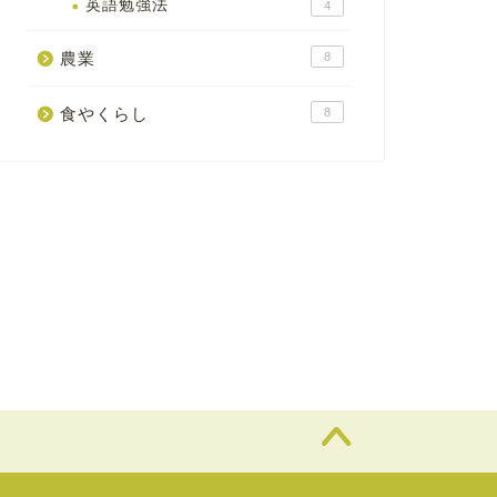
英語勉強法
4
農業
8
食やくらし
8