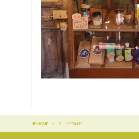
HOME
S__12050446