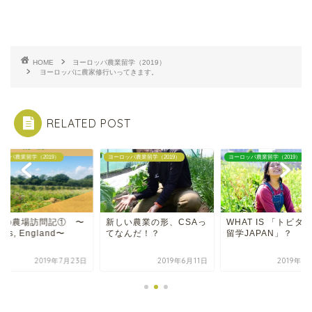
HOME
ヨーロッパ農業留学（2019）
ヨーロッパに農家修行いってきます。
RELATED POST
ロッパ農業留学（2019）
ヨーロッパ農業留学（2019）
ヨーロッパ農業留学（2019）
来の農場訪問記① 〜
新しい農業の形、CSAっ
WHAT IS 「トビタ
wes, England〜
てなんだ！？
留学JAPAN」？
2019年7月23日
2019年6月11日
2019年3