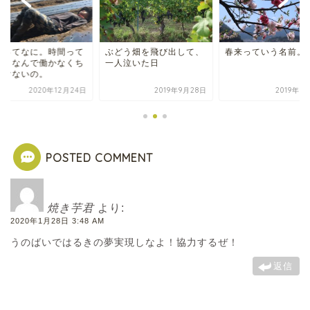
どう畑を飛び出して、
春来っていう名前。
定価ってなに。時間
人泣いた日
なに。なんで働かな
ゃいけないの。
2019年9月28日
2019年10月5日
2020年12
POSTED COMMENT
焼き芋君
より:
2020年1月28日 3:48 AM
うのばいではるきの夢実現しなよ！協力するぜ！
返信