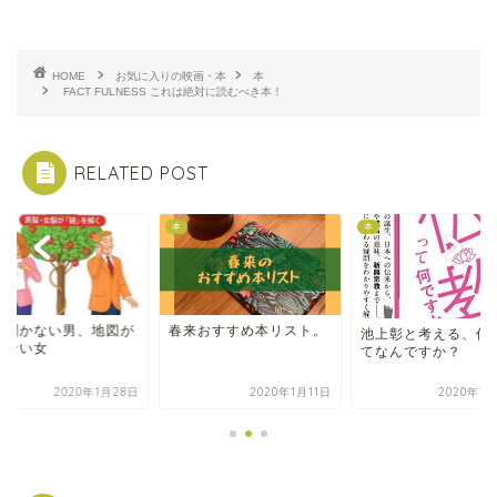
HOME
お気に入りの映画・本
本
FACT FULNESS これは絶対に読むべき本！
RELATED POST
本
本
を聞かない男、地図が
春来おすすめ本リスト。
池上彰と考える、仏
めない女
てなんですか？
2020年1月28日
2020年1月11日
2020年1