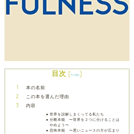
目次
[
]
hide
本の名前
この本を選んだ理由
内容
世界を誤解しまくってる私たち
分断本能 〜世界を２つに分けることは
やめよう〜
恐怖本能 〜悪いニュースの方が広まり