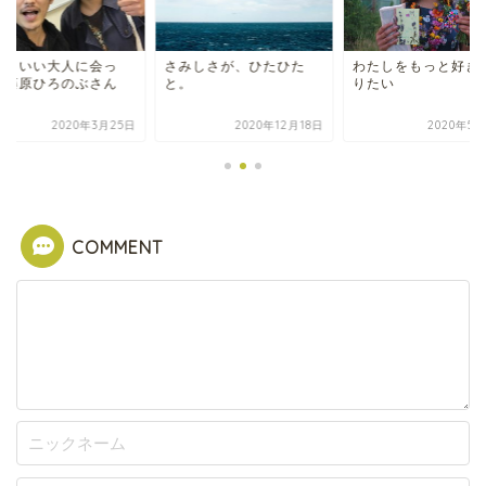
ッコいい大人に会っ
さみしさが、ひたひた
わたしをもっと好き
！藤原ひろのぶさん
と。
りたい
2020年3月25日
2020年12月18日
2020年5月
COMMENT