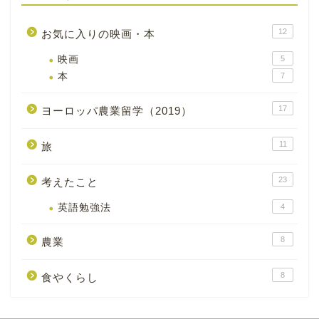
12
お気に入りの映画・本
映画
5
本
7
17
ヨーロッパ農業留学（2019）
11
旅
23
考えたこと
英語勉強法
4
8
農業
8
食やくらし