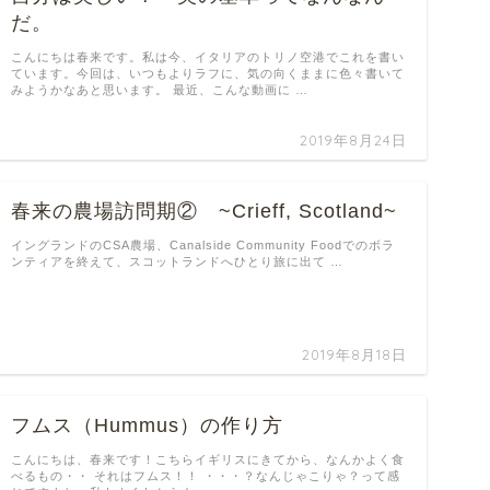
だ。
こんにちは春来です。私は今、イタリアのトリノ空港でこれを書い
ています。今回は、いつもよりラフに、気の向くままに色々書いて
みようかなあと思います。 最近、こんな動画に …
2019年8月24日
春来の農場訪問期② ~Crieff, Scotland~
イングランドのCSA農場、Canalside Community Foodでのボラ
ンティアを終えて、スコットランドへひとり旅に出て …
2019年8月18日
フムス（Hummus）の作り方
こんにちは、春来です！こちらイギリスにきてから、なんかよく食
べるもの・・ それはフムス！！ ・・・？なんじゃこりゃ？って感