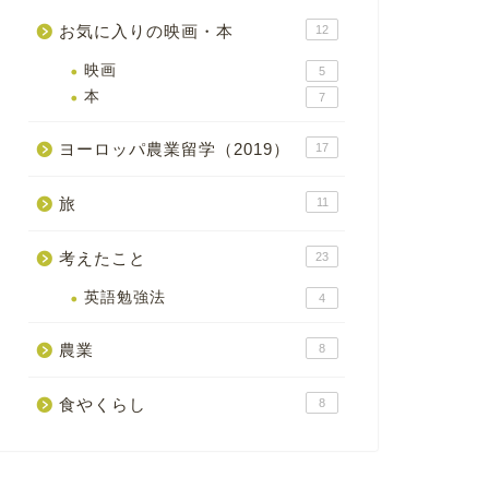
お気に入りの映画・本
12
食やくらし
わたしは腐る
映画
5
田舎のパン屋
本
7
2020年11月。タル
ヶ月間住み込みで働か
ヨーロッパ農業留学（2019）
17
本。そ …
旅
11
考えたこと
23
食やくらし
現地人に学ぶ
英語勉強法
4
私はイタリア料理を、
人の食卓に幾度となく
ライドに感服する。本
農業
8
食やくらし
8
食やくらし