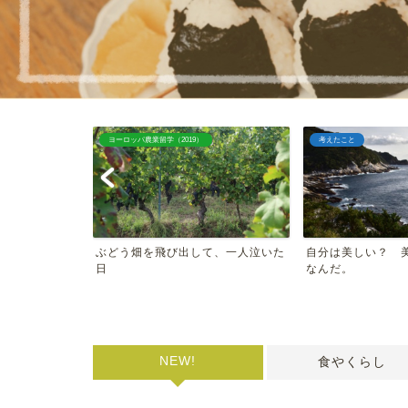
ヨーロッパ農業留学（2019）
考えたこと
たこと。〜最終
ぶどう畑を飛び出して、一人泣いた
自分は美しい？ 
日
なんだ。
NEW!
食やくらし