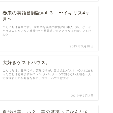
春来の英語奮闘記vol.３ 〜イギリス4ヶ
月〜
こんにちは春来です。 実用的な英語力皆無の日本人（私）が、イ
ギリス人しかいない農場で4ヶ月間過ごすとどうなるのか、という
人体 …
2019年9月18日
大好きゲストハウス。
こんにちは、春来です。突然ですが、皆さんはゲストハウスに泊ま
ったことはありますか？ バックパック一つで知らない土地を一人
で放浪するのが好きな私に、ゲストハウスは欠か …
2019年9月2日
自分は美しい？ 美の基準ってなんなん