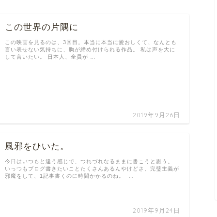
この世界の片隅に
この映画を見るのは、3回目。本当に本当に愛おしくて、なんとも
言い表せない気持ちに、胸が締め付けられる作品。 私は声を大に
して言いたい。 日本人、全員が …
2019年9月26日
風邪をひいた。
今日はいつもと違う感じで、つれづれなるままに書こうと思う。
いっつもブログ書きたいことたくさんあるんやけどさ、完璧主義が
邪魔をして、1記事書くのに時間かかるのね。 …
2019年9月24日