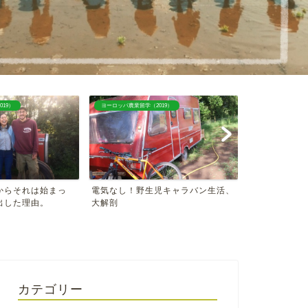
19）
ヨーロッパ農業留学（2019）
ヨーロッパ農業留学（
からそれは始まっ
電気なし！野生児キャラバン生活、
海外でみた、
出した理由。
大解剖
カテゴリー