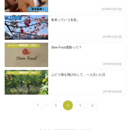
2019年10月14日
考えたこと
春来っていう名前。
2019年10月5日
ヨーロッパ農業留学（2019）
Slow Food運動って？
2019年9月29日
ヨーロッパ農業留学（2019）
ぶどう畑を飛び出して、一人泣いた日
2019年9月28日
...
1
3
4
5
6