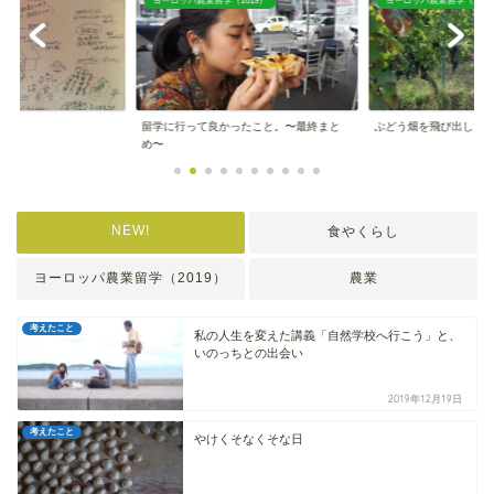
ヨーロッパ農業留学（2019）
ヨーロッパ農業留学（2019
スト
留学に行って良かったこと。〜最終まと
ぶどう畑を飛び出して
め〜
NEW!
食やくらし
ヨーロッパ農業留学（2019）
農業
考えたこと
私の人生を変えた講義「自然学校へ行こう」と、
いのっちとの出会い
2019年12月19日
考えたこと
やけくそなくそな日